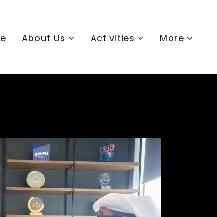
e
About Us
Activities
More