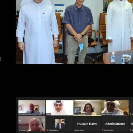
ح
ا
ا